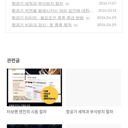
항공기 세척과 부식방지 절차
2024.11.07
(3)
항공기 지연을 발생시키는 여러 요인에 대한
2024.05.12
이해
항공기 타이어 : 필요조건 종류 취급 방법
(0)
2024.04.09
(0)
항공기 비파괴 검사 : 뜻 종류 목적
2024.04.09
(0)
관련글
터보팬 엔진의 시동 절차
항공기 세척과 부식방지 절차