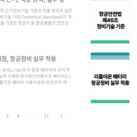
과 법적 근거정비기술 기준의 적용 원리와 실무
기준(Technical Standard)의 개
술 기준은 항공기 등 항공용품의 안전성,
45조는 항공기 정비, 수리, 개조 과정에
사 매뉴얼과 기준이 충돌할 때 법적 최소기
5조의 구조와 주요 내용항공기 정비·수리
장관이 정한 기술 기준서의 최우선 적용국내
이점, 항공정비 실무 적용
원리Li-ion과 타 종류 배터리의 관리 차
실제 사례와 방지방안리튬이온 배터리(Li-
리튬이온 배터리 사용이유와 안전관리 개념
리튬이온 배터리는 기존 납축전지에 비해
용이 늘고 있다. 하지만 화재 및 열폭주
하고 있기 때문에, 안전관리가 극도로 중요하
) 시동, 비상시 계기 전원공급 목적 등으
3
4
···
51