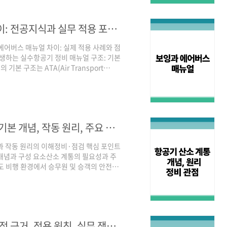
두 충족되는 것은 아니다.Annex 6 규정이
보잉과 에어버스 항공기 정비 매뉴얼 차이: 전공지식과 실무 적용 포인트
에어버스 매뉴얼 차이: 실제 적용 사례와 점
발생하는 실수항공기 정비 매뉴얼 구조: 기본
 구조는 ATA(Air Transport
 제조사, 항공 시스템, 부품의 기술 정보를 이
00 등이 대표적 표준이며, 정비 매뉴얼(AMM,
.정비 명령, 절차, 도면, 주의사항 등이 챕터
정비 매뉴얼의 유형항공기 제조사는 ..
항공기 산소 계통(Oxygen System)의 기본 개념, 작동 원리, 주요 정비·점검 유의사항
과 작동 원리의 이해정비·점검 핵심 포인트
기본 개념과 구성 요소산소 계통의 필요성과 주
도 비행 환경에서 승무원 및 승객의 안전을
통상 10,000ft 이상)에서 조종 및 승
다 낮아져 저산소증 위험이 발생한다. 이에
.산소 저장 장치(고압 실린더·케미컬 발
 산소 마스크 및 분배기구압력 및 용량 인
항공안전법 제45조 정비기술 기준: 기술적 근거, 적용 원칙, 실무 쟁점 분석