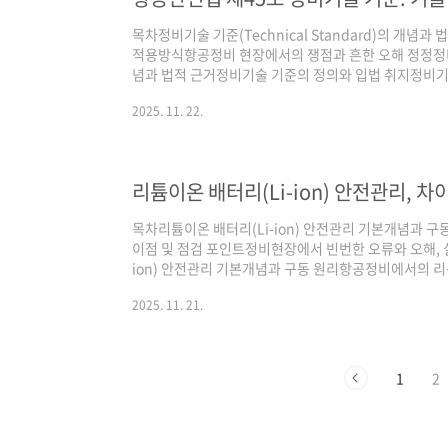
목차정비기술 기준(Technical Standard)의 개념
적용방식항공정비 현장에서의 쟁점과 흔한 오해 정정정비기술 
념과 법적 근거정비기술 기준의 정의와 입법 취지정비기
신뢰성 보장을 위한 기술적 최소 기준이다. 항공안전법 제
2025. 11. 22.
서 반드시 준수해야 하는 표준을 규정하며, 국내외 제조
준을 명확히 제시하기 위해 제정되었다.항공안전법 제4
·개조에 대한 기술적 최소 기준 준수 의무국토교통부 
기준 부재 시 외국 기준도 승인 후..
리튬이온 배터리(Li-ion) 안전관리, 차
목차리튬이온 배터리(Li-ion) 안전관리 기본개념과 구동 
이점 및 점검 포인트정비현장에서 빈번한 오류와 오해, 
ion) 안전관리 기본개념과 구동 원리항공정비에서의 
학생들이 자주 헷갈리는 개념이다. 항공기에 적용되는 
2025. 11. 21.
경량화, 대용량, 자기방전률 감소와 같은 장점 때문에 채
(Thermal Runaway)로 대표되는 위험요인을 내포
다. 실무에서 리튬이온 배터리는 주로 보조동력장치(APU
로 사용된다.과충전 및 과방전 방지: 리튬..
1
2