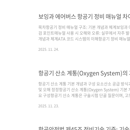
서가 존재한다고 해서 Annex 6의 운항·정비 기준이 모
..
목차항공기 정비 매뉴얼 구조: 기본 개념과 체계보잉과 
검 포인트매뉴얼 사용 시 오해와 오류: 실무에서 자주 
개념과 체계ATA 코드 시스템의 이해항공기 정비 매뉴얼의 기본
Association) 챕터 시스템으로 구분한다.모든 항공기
2025. 11. 24.
표준화된 형태로 작성한다.ATA 100, ATA iSpec 22
Maintenance Manual)은 이 프레임워크에 준거한다
별로 구성되므로, 실무자는 챕터 분류 이해가 우선이다.
항공기 산소 계통 기본 개념과 구성 요소산소 공급 방식
및 오해 정정항공기 산소 계통(Oxygen System) 
요 구성항공기 산소 계통은 구술시험 단골 질문이며, 고
직접적으로 좌우하는 핵심 기초 지식이다. 항공기는 고고도(
2025. 11. 23.
객 이송이 일반적이며, 이때 기내 압력이 외부 대기압보
따라 산소 계통은 아래 주요 요소들로 구성되어 작동한다
생기)감압기(레귤레이터)공급 배관 및 컨트롤 밸브류개별
디케이터각 부품은 비상 상황에서 ..