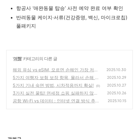
항공사 ‘애완동물 탑승’ 사전 예약 완료 여부 확인
반려동물 케이지·서류(건강증명, 백신, 마이크로칩)
풀패키지
'
여행
' 카테고리의 다른 글
해외 유심 vs eSIM, 모르면 손해인 가장 저렴
2025.10.30
한 인터넷 꿀팁
5가지 여행자 보험 보장 항목, 몰라서 손해 보
(0)
2025.10.29
는 대표 사례
5가지 기내 숙면 방법, 시차적응까지 확실!
(0)
2025.10.27
(0)
3가지 실전 꿀팁! 면세점 쇼핑 실패하지 않는
2025.10.26
법 카드할인 쿠폰 총정리 (2025 최신)
공항 Wi-Fi vs 데이터 : 인터넷 연결 방식 추천
(0)
2025.10.15
(0)