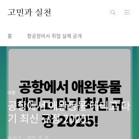
본문 바로가기
고민과 실천
홈
항공정비사 취업 실체 공개
여행
공항에서 애완동물 데리고 타
기 최신 규정 2025!
by 리 신
2025. 10. 28.