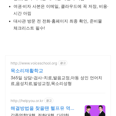
여권·비자 사본은 이메일, 클라우드에 꼭 저장, 비용·
시간 아낌
대사관 방문 전 전화·홈페이지 최종 확인, 준비물
체크리스트 필수!
http://www.voiceschool.org
광고
목소리재활학교
365일 상담-검사-치료,발음교정,아동 성인 언어치
료,음성치료,발성교정,목소리성형
http://helpyou.or.kr
광고
해결방법을 찾을땐 헬프유 역
할대행, 상황연출 전문업체
각종역할대행, 전화대행, 다양한