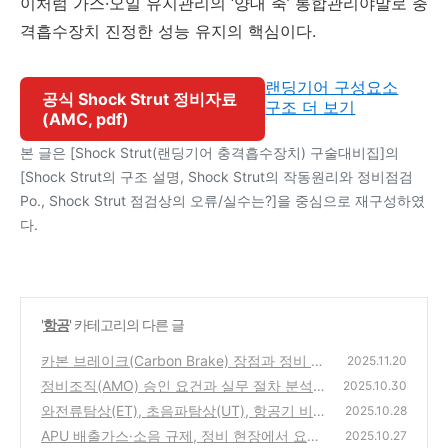
이처럼 가스·오일 유지관리의 ‘양대 축’ 통합관리야말로 충
격흡수장치 진정한 성능 유지의 핵심이다.
랜딩기어 구성요소
공식 Shock Strut 정비자료
구조 더 보기
(AMC, pdf)
본 글은 [Shock Strut(랜딩기어 충격흡수장치) 구술대비집]의
[Shock Strut의 구조 설명, Shock Strut의 작동원리와 정비점검
Po., Shock Strut 점검상의 오류/실수는?]을 중심으로 재구성하였
다.
'
항공
' 카테고리의 다른 글
카본 브레이크(Carbon Brake) 장점과 정비 유
2025.11.20
의사항: 구조적 특성과 정비 실제
정비조직(AMO) 승인 요건과 실무 절차 분석
(0)
2025.10.30
와전류탐상(ET), 초음파탐상(UT), 항공기 비파
(0)
2025.10.28
괴시험의 원리와 실무 적용
APU 배출가스·소음 규제, 정비 현장에서 요구
(1)
2025.10.27