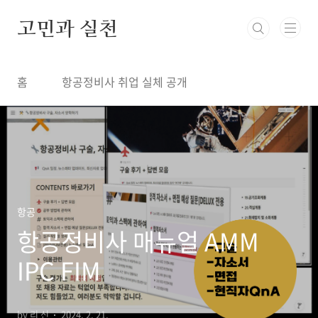
본문 바로가기
고민과 실천
홈
항공정비사 취업 실체 공개
항공
항공정비사 매뉴얼 AMM
IPC FIM
by 리 신
2024. 2. 21.