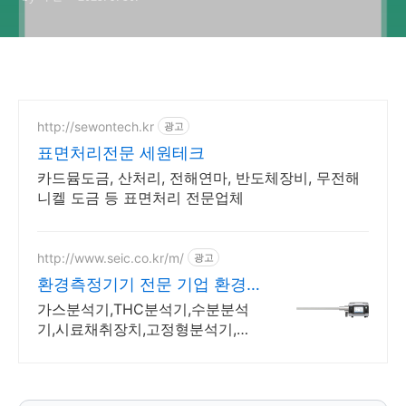
http://sewontech.kr
광고
표면처리전문 세원테크
카드뮴도금, 산처리, 전해연마, 반도체장비, 무전해
니켈 도금 등 표면처리 전문업체
http://www.seic.co.kr/m/
광고
환경측정기기 전문 기업 환경
측정기기 전문 기업
가스분석기,THC분석기,수분분석
기,시료채취장치,고정형분석기,전
처리장치 전문 수분, 수분량, 동압,
정압, 배가스 온도, 대기압, 유속,
유량 측정