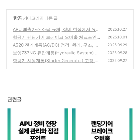
'
항공
' 카테고리의 다른 글
APU 배출가스·소음 규제, 정비 현장에서 요구
2025.10.27
되는 실제 관리와 점검 포인트
항공기 랜딩기어 브레이크 오버홀 체크포인트:
(0)
2025.10.01
구조, 점검 핵심, 정비 실무 적용 5분 총정리!
A320 전기계통(AC/DC) 점검: 원리, 구조, 실
2025.09.29
무에서 꼭 짚어야 할 포인트
(0)
보잉737NG 유압계통(Hydraulic System) 트
(0)
2025.09.28
러블슈팅: 구조, 원리, 실무 적용 5분 정리!
항공기 시동계통(Starter Generator) 고장 사
(0)
2025.09.27
례: 구조, 작동 원리, 점검 포인트 5분 총정리!
(0)
관련글