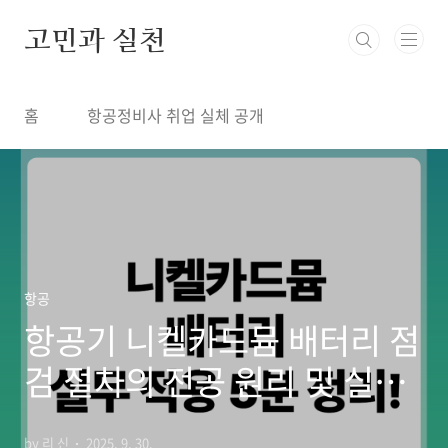
본문 바로가기
고민과 실천
홈
항공정비사 취업 실체 공개
항공
항공기 니켈카드뮴 배터리 점
검 절차의 전공 원리 및 실무
적용 5분 정리!
by 리 신
2025. 9. 30.