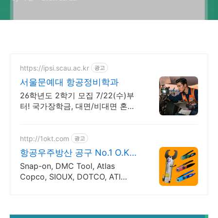
https://ipsi.scau.ac.kr
광고
서울문예대 항공정비학과
26학년도 2학기 모집 7/22(수)부
터! 국가장학금, 대면/비대면 혼합
교육 육해공군 학사장교 및 항공회
사 취업, 드론 운용 전문가
http://1okt.com
광고
항공우주방산 공구 No.1 O.K교
역
Snap-on, DMC Tool, Atlas
Copco, SIOUX, DOTCO, ATI
Tool, McMaster-Carr, 해외수입/
구매대행