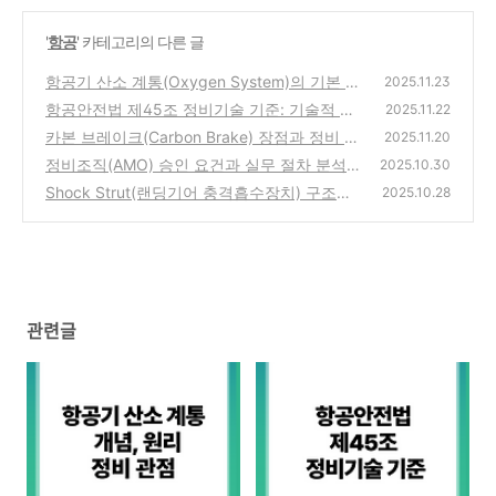
'
항공
' 카테고리의 다른 글
항공기 산소 계통(Oxygen System)의 기본 개
2025.11.23
념, 작동 원리, 주요 정비·점검 유의사항
항공안전법 제45조 정비기술 기준: 기술적 근
(0)
2025.11.22
거, 적용 원칙, 실무 쟁점 분석
카본 브레이크(Carbon Brake) 장점과 정비 유
(0)
2025.11.20
의사항: 구조적 특성과 정비 실제
정비조직(AMO) 승인 요건과 실무 절차 분석
(0)
2025.10.30
Shock Strut(랜딩기어 충격흡수장치) 구조와
(0)
2025.10.28
작동 원리, 정비 포인트 심층 해설
(0)
관련글