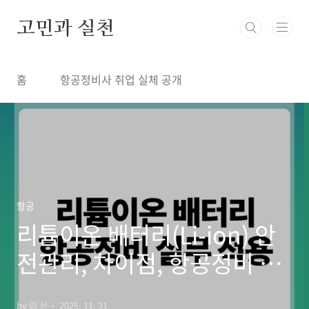
본문 바로가기
고민과 실천
홈
항공정비사 취업 실체 공개
항공
리튬이온 배터리(Li-ion) 안
전관리, 차이점, 항공정비 실
무 적용
by 리 신
2025. 11. 21.