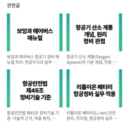
관련글
보잉과 에어버스 항공기 정비 매
항공기 산소 계통(Oxygen
뉴얼 차이: 전공지식과 실무 적
System)의 기본 개념, 작동 원
용 포인트
리, 주요 정비·점검 유의사항
항공안전법 제45조 정비기술 기
리튬이온 배터리(Li-ion) 안전
준: 기술적 근거, 적용 원칙, 실무
관리, 차이점, 항공정비 실무 적
쟁점 분석
용