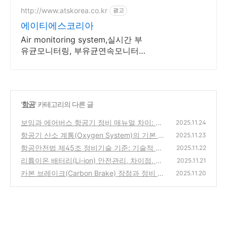
http://www.atskorea.co.kr
광고
에이티에스코리아
Air monitoring system,실시간 부
유균모니터링, 부유균연속모니터
링
'
항공
' 카테고리의 다른 글
보잉과 에어버스 항공기 정비 매뉴얼 차이: 전
2025.11.24
공지식과 실무 적용 포인트
항공기 산소 계통(Oxygen System)의 기본 개
(0)
2025.11.23
념, 작동 원리, 주요 정비·점검 유의사항
항공안전법 제45조 정비기술 기준: 기술적 근
(0)
2025.11.22
거, 적용 원칙, 실무 쟁점 분석
리튬이온 배터리(Li-ion) 안전관리, 차이점, 항
(0)
2025.11.21
공정비 실무 적용
카본 브레이크(Carbon Brake) 장점과 정비 유
(0)
2025.11.20
의사항: 구조적 특성과 정비 실제
(0)