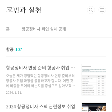
본문 바로가기
고민과 실천
홈
항공정비사 취업 실체 공개
항공
107
항공정비사 면장 준비 항공사 취업 과정
오늘은 제가 경험했던 항공정비사 면장 준비부터
항공사 취업 과정을 공유하고자 합니다. 어떤 것
에 비중을 두어야 하는지를 중심으로 알아보겠습
니다. 🔧[예시]항공정비사 구술, 자소서 양학하
2024. 1. 11.
기 | Notion구술 공부 하다보면, 대체 무슨말인
지 이해가 안되는 개념들 있죠? 미친듯이 검색해
서 겨우 하나 이해했는데 시간보니 3시간 지난거
2024 항공정비사 스펙 관련정보 취업
알고 현타 온적 있으신가요?www.notion.so 항