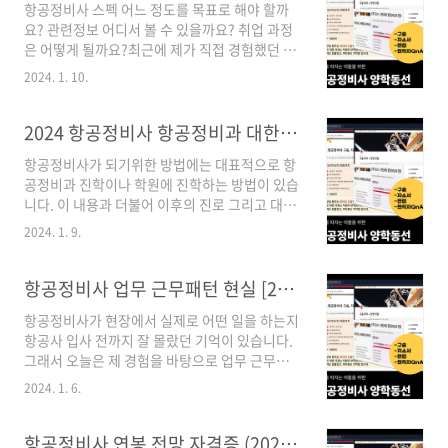
항공정비사 스펙 어느 정도를 목표로 해야 할까
공정비사 면장 준비필기저의 경우는 4년제 대학
요? 관련정보 어디서 볼 수 있을까요? 취업 과정
의 항공정비과를 전공했습니다. 교내에 국토교통
은 어떻게 될까요?최근에 제가 직접 경험했던 사
부 인가를 받은 전문교육기관을 통해 항공정비사
실을 바탕으로 이야기 나누어 볼까 합니다. 토익
면장 응시자격을 갖췄습니다. 보통 3학년 과정 수
2024. 1. 10.
에 관한 자세한 내용은 다른 포스팅에서 다루겠
료 후 응시자격을 취득하고 3학년 말부터 항공정
습니다.항공정비사 스펙 🔧[예시]항공정비사 구
비사 면장 필기를 준비했습니다. 필기는 문제은
술, 자소서 양학하기 | Notion구술 공부 하다보
2024 항공정비사 항공정비과 대한항공정비사 진로
행 방식으로 출제되기 때문에 이론공부를 건너뛰
면, 대체 무슨말인지 이해가 안되는 개념들 있죠?
고 기..
항공정비사가 되기위한 방법에는 대표적으로 항
미친듯이 검색해서 겨우 하나 이해했는데 시간보
공정비과 진학이나 학원에 진학하는 방법이 있습
니 3시간 지난거 알고 현타 온적 있으신가요?
니다. 이 내용과 더불어 이후의 진로 그리고 대한
www.notion.so(노션이란? 엑셀/한글/등의 기
항공정비사 관련 내용을 다뤄볼까 합니다. 양학
능을 모두 담은 all in one 툴입니다.) 항공정비
2024. 1. 9.
동선 자료 바로가기항공정비과우선 대학/전문대
사 스펙은 고학력이나 고스펙을 요구하지 않습니
학의 항공정비과에 진학하는 방법입니다. 일반
다. 일반적으로 전문학사/토익 700/항공정비사
고등학교 혹은 항공고등학교에서 항공정비과나
항공정비사 업무 근무패턴 현실 [2024년]
자격증을 최소 지원자격으로 요구합니다. ..
항공정비학과가 개설된 대학/전문대학으로 진학
항공정비사가 현장에서 실제로 어떤 일을 하는지
하여 법으로 정해진 과정을 이수하는 것입니다.
항공사 입사 전까지 잘 몰랐던 기억이 있습니다.
항공법규, 항공역학, 전기전자기초, 터빈엔진, 항
그래서 오늘은 제 경험을 바탕으로 업무 근무패
공기체 등 관련 과목과 실습과목을 통해 항공정
턴 현실 관련 생생한 이야기를 해보겠습니다. 🔧
비사 자격증 응시자격을 충족시키고, 자격증 취
2024. 1. 6.
[예시]항공정비사 구술, 자소서 양학하기 |
득 후 항공사나 정부기관, 군에 지원하는 것입니
Notion구술 공부 하다보면, 대체 무슨말인지 이
다. 항공사 채용의 경우 보통 전문대졸, 토익700,
해가 안되는 개념들 있죠? 미친듯이 검색해서 겨
항공정비사 연봉 전망 자격증 (2024년)
항공정비사 자격증을 요구하기 때문에, 대학/전